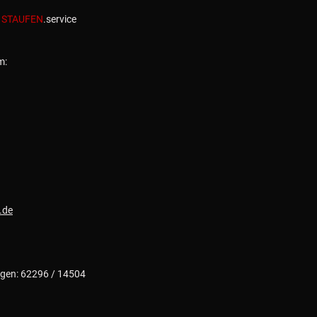
|
STAUFEN
.service
m:
.de
gen: 62296 / 14504