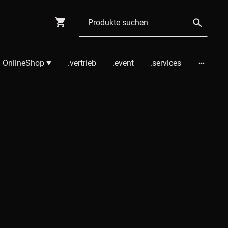
 OnlineShop
.vertrieb
.event
.services