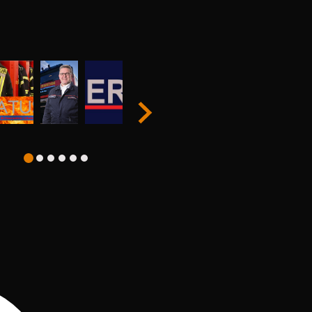
Dienstanzug A1 / Tagesdienstkleidung B1
Street- und Sportskleidung für den Feuerwehrsport
Feuerwehr-Sicherheitsstiefel / Tagdienstschuhe
Wechselkleidung nach dem Einsatz