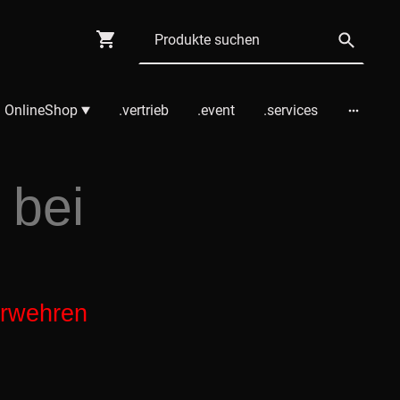
 OnlineShop
.vertrieb
.event
.services
 bei
erwehren