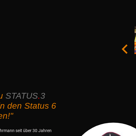
zu
STATUS
.
3
in den Status 6
en!"
hrmann seit über 30 Jahren