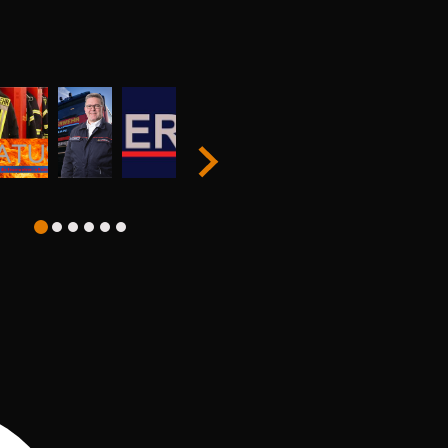
Dienstanzug A1 / Tagesdienstkleidung B1
Street- und Sportskleidung für den Feuerwehrsport
Feuerwehr-Sicherheitsstiefel / Tagdienstschuhe
Wechselkleidung nach dem Einsatz