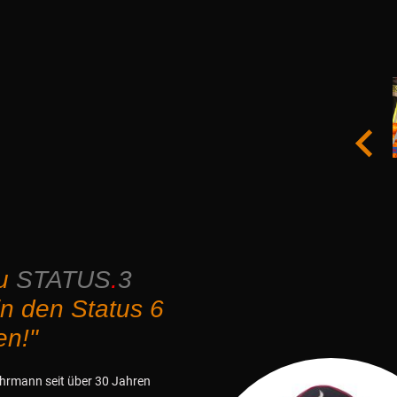
zu
STATUS
.
3
in den Status 6
en!"
hrmann seit über 30 Jahren