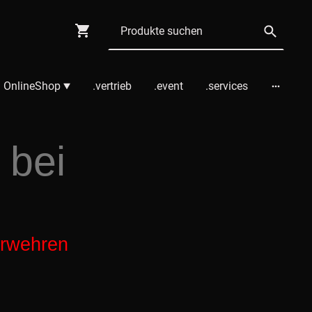
 OnlineShop
.vertrieb
.event
.services
 bei
erwehren